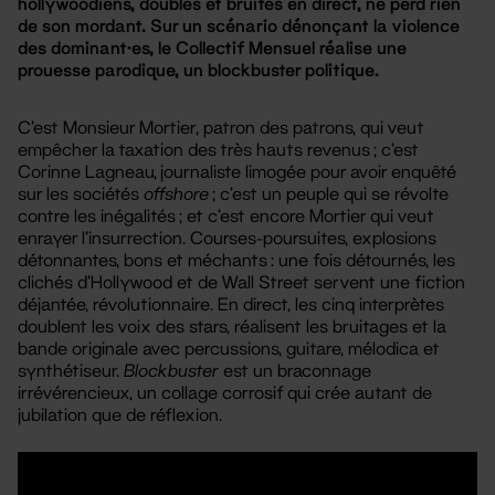
hollywoodiens, doublés et bruités en direct, ne perd rien
de son mordant. Sur un scénario dénonçant la violence
des dominant·es, le Collectif Mensuel réalise une
prouesse parodique, un blockbuster politique.
C’est Monsieur Mortier, patron des patrons, qui veut
empêcher la taxation des très hauts revenus ; c’est
Corinne Lagneau, journaliste limogée pour avoir enquêté
sur les sociétés
offshore
; c’est un peuple qui se révolte
contre les inégalités ; et c’est encore Mortier qui veut
enrayer l’insurrection. Courses-poursuites, explosions
détonnantes, bons et méchants : une fois détournés, les
clichés d’Hollywood et de Wall Street servent une fiction
déjantée, révolutionnaire. En direct, les cinq interprètes
doublent les voix des stars, réalisent les bruitages et la
bande originale avec percussions, guitare, mélodica et
synthétiseur.
Blockbuster
est un braconnage
irrévérencieux, un collage corrosif qui crée autant de
jubilation que de réflexion.