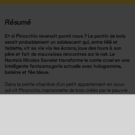
Résumé
Et si Pinocchio revenait parmi nous ? Le pantin de bois
serait probablement un adolescent qui, entre télé et
tablette, vit sa vie via les écrans, joue des tours à son
père et fait de mauvaises rencontres sur le net. Le
Nantais Nicolas Sansier transforme le conte cruel en une
intelligente fantasmagorie actuelle avec hologramme,
baleine et fée bleue.
Dans la petite chambre d’un petit appartement en sous-
sol vit Pinocchio, marionnette de bois créée par le pauvre
Gepetto. Afin que son fils soit comme les autres, il vend
son manteau pour lui acheter une tablette numérique et
les ennuis commencent. Pinocchio ne veut pas faire ce
que veulent les grands mais le monde tape au soupirail ! Et
si on nous avait menti sur ce qui compte, dans la vie ?
L’auteur-metteur en scène Nicolas Sansier réécrit le conte
de Carlo Collodi, y injecte l’humour d’aujourd’hui et fait