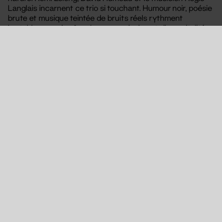
Langlais incarnent ce trio si touchant. Humour noir, poésie
brute et musique teintée de bruits réels rythment
les tableaux qui, même brumeux, s’animent d’une vitalité
qui nous entraîne loin, aux confins de l’étourdissement.