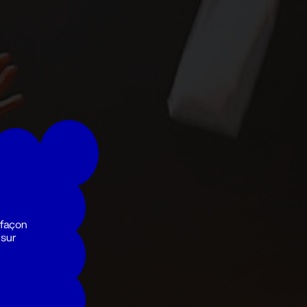
 façon
 sur