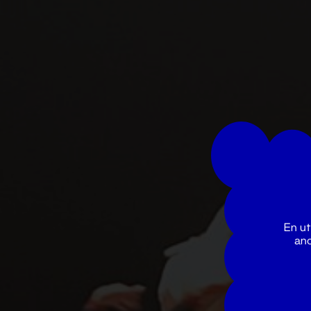
En ut
ano