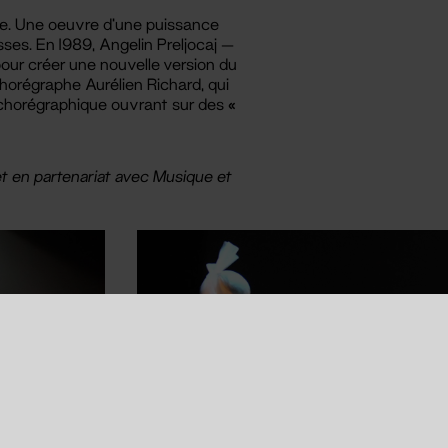
sie. Une oeuvre d’une puissance
ses. En 1989, Angelin Preljocaj —
our créer une nouvelle version du
 chorégraphe Aurélien Richard, qui
x chorégraphique ouvrant sur des «
t en partenariat avec Musique et