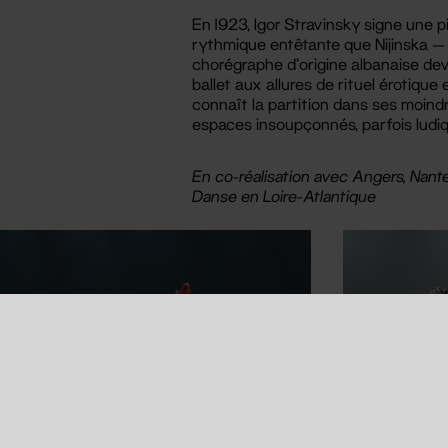
En 1923, Igor Stravinsky signe une p
rythmique entêtante que Nijinska — s
chorégraphe d’origine albanaise dev
ballet aux allures de rituel érotique
connaît la partition dans ses moind
espaces insoupçonnés, parfois ludiq
En co-réalisation avec Angers, Nant
Danse en Loire-Atlantique