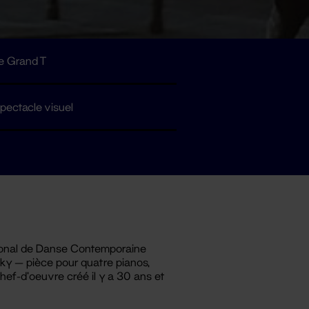
e Grand T
pectacle visuel
ional de Danse Contemporaine
sky — pièce pour quatre pianos,
hef-d’oeuvre créé il y a 30 ans et