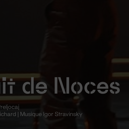
it de Noces
reljocaj
Richard | Musique Igor Stravinsky