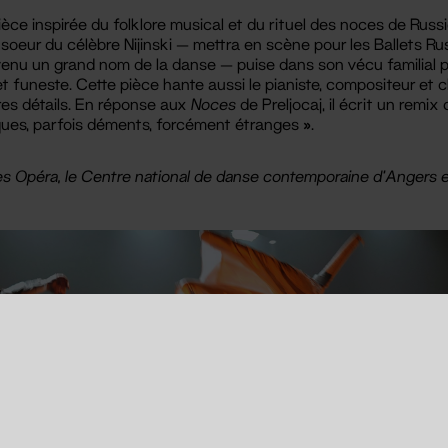
ièce inspirée du folklore musical et du rituel des noces de Rus
oeur du célèbre Nijinski — mettra en scène pour les Ballets Rus
enu un grand nom de la danse — puise dans son vécu familial p
 et funeste. Cette pièce hante aussi le pianiste, compositeur et
res détails. En réponse aux
Noces
de Preljocaj, il écrit un remi
ues, parfois déments, forcément étranges ».
es Opéra, le Centre national de danse contemporaine d'Angers e