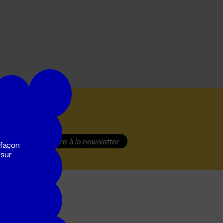
S'inscrire
à la newsletter
 façon
 sur