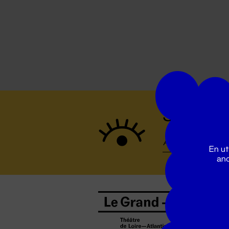
Suivez to
En ut
ano
B
0
b