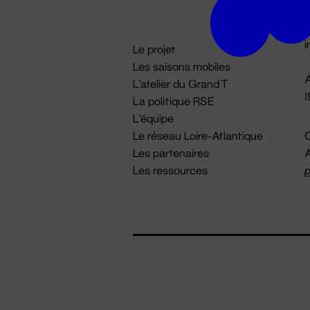
D

i
Le projet
Les saisons mobiles
A
L'atelier du Grand T
La politique RSE
L'équipe
Le réseau Loire-Atlantique
C
Les partenaires
A
Les ressources
p