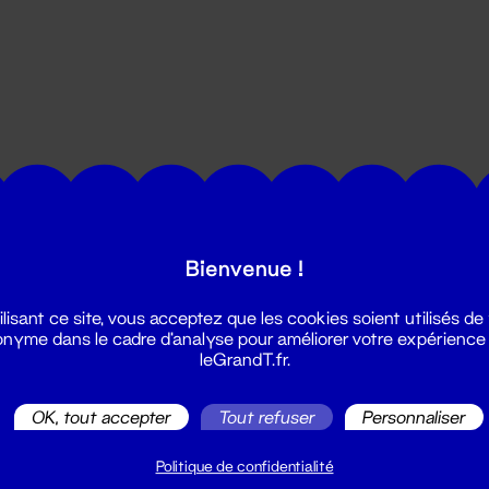
utes les actualités du Grand T :
Bienvenue !
ilisant ce site, vous acceptez que les cookies soient utilisés de
nyme dans le cadre d'analyse pour améliorer votre expérience
leGrandT.fr.
OK, tout accepter
Tout refuser
Personnaliser
illetterie
2 51 88 25 25
Politique de confidentialité
illetterie@leGrandT.fr