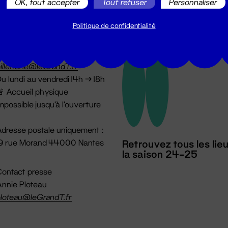
OK, tout accepter
Tout refuser
Personnaliser
Politique de confidentialité
illetterie
2 51 88 25 25
illetterie@leGrandT.fr
u lundi au vendredi 14h → 18h
 Accueil physique
mpossible jusqu'à l'ouverture
dresse postale uniquement :
19 rue Morand 44000 Nantes
Retrouvez tous les lie
la saison 24-25
ontact presse
nnie Ploteau
loteau@leGrandT.fr