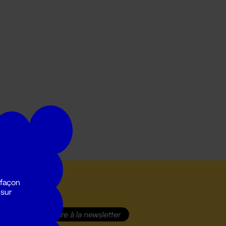
 façon
 sur
S'inscrire
à la newsletter