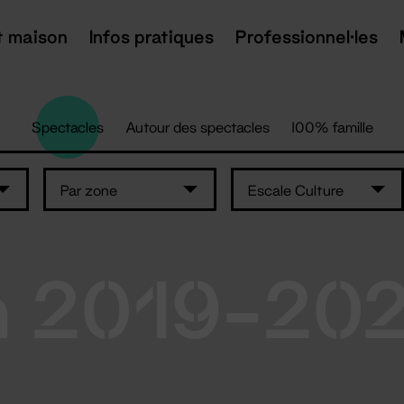
t maison
Infos pratiques
Professionnel·les
Spectacles
Autour des spectacles
100% famille
Par zone
Escale Culture
n 2019-20