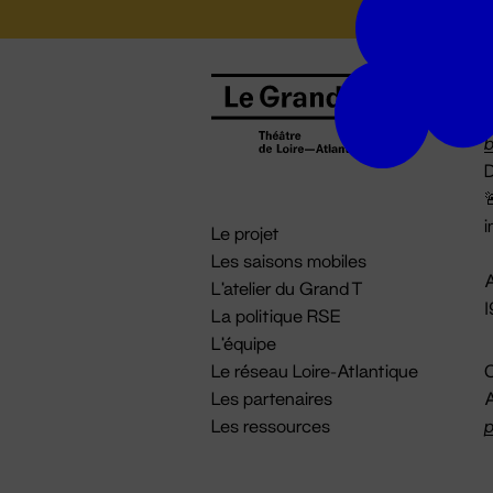
B
0
b
D

i
Le projet
Les saisons mobiles
A
L'atelier du Grand T
La politique RSE
L'équipe
Le réseau Loire-Atlantique
C
Les partenaires
A
Les ressources
p