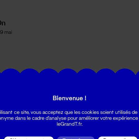
On
 29 mai
Bienvenue !
utes les actualités du Grand T :
ilisant ce site, vous acceptez que les cookies soient utilisés de
nyme dans le cadre d'analyse pour améliorer votre expérience
leGrandT.fr.