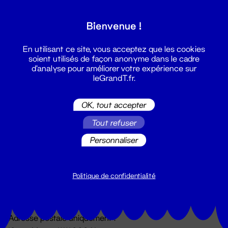
Grand T :
Bienvenue !
S'inscrire
En utilisant ce site, vous acceptez que les cookies
soient utilisés de façon anonyme dans le cadre
d'analyse pour améliorer votre expérience sur
leGrandT.fr.
OK, tout accepter
Tout refuser
Personnaliser
Billetterie
02 51 88 25 25
billetterie@leGrandT.fr
Politique de confidentialité
Du lundi au vendredi 14h → 18h
🚨 Accueil physique impossible jusqu'à l'ouverture
Adresse postale uniquement :