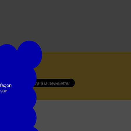
S'inscrire
à la newsletter
 façon
 sur