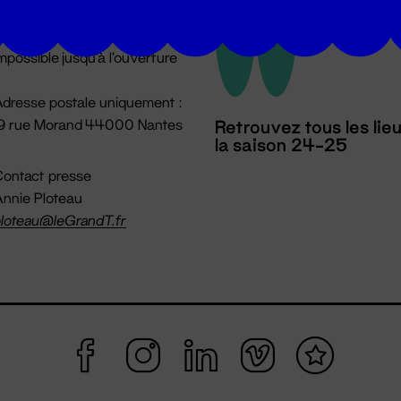
u lundi au vendredi 14h → 18h
 Accueil physique
mpossible jusqu'à l'ouverture
dresse postale uniquement :
19 rue Morand 44000 Nantes
Retrouvez tous les lie
la saison 24-25
ontact presse
nnie Ploteau
loteau@leGrandT.fr