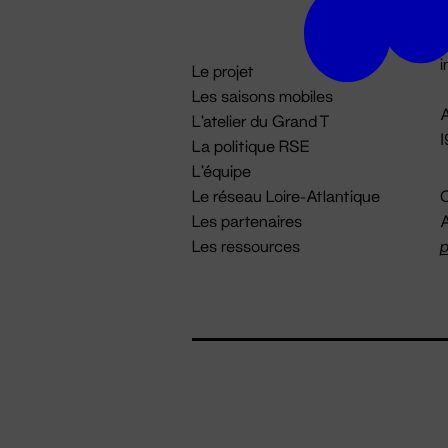
D

i
Le projet
Les saisons mobiles
A
L'atelier du Grand T
La politique RSE
L'équipe
Le réseau Loire-Atlantique
C
Les partenaires
A
Les ressources
p