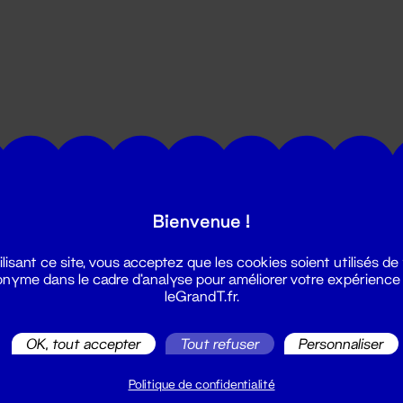
utes les actualités du Grand T :
Bienvenue !
ilisant ce site, vous acceptez que les cookies soient utilisés de
nyme dans le cadre d'analyse pour améliorer votre expérience
leGrandT.fr.
OK, tout accepter
Tout refuser
Personnaliser
illetterie
2 51 88 25 25
Politique de confidentialité
illetterie@leGrandT.fr