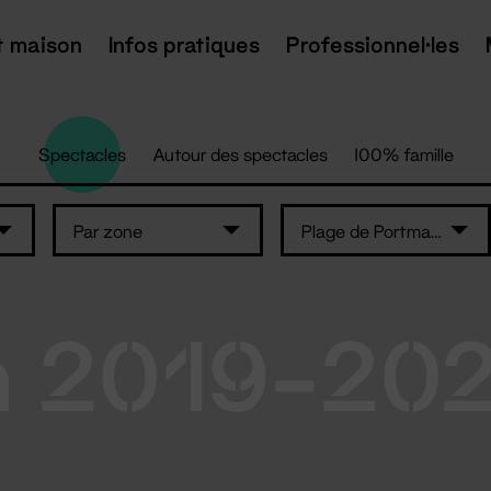
t maison
Infos pratiques
Professionnel·les
Spectacles
Autour des spectacles
100% famille
Par zone
Plage de Portmain - Pornic
n 2019-20