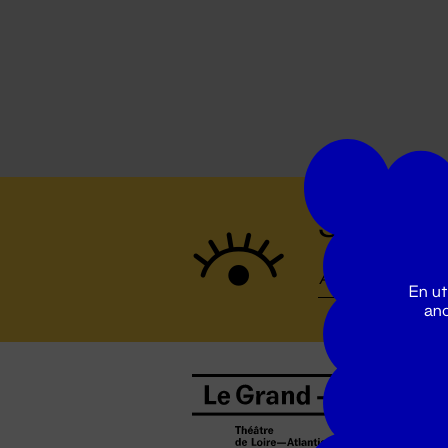
Suivez to
En ut
ano
B
0
b