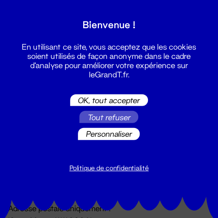
Grand T :
Bienvenue !
S'inscrire
En utilisant ce site, vous acceptez que les cookies
soient utilisés de façon anonyme dans le cadre
d'analyse pour améliorer votre expérience sur
leGrandT.fr.
OK, tout accepter
Tout refuser
Personnaliser
Billetterie
02 51 88 25 25
billetterie@leGrandT.fr
Politique de confidentialité
Du lundi au vendredi 14h → 18h
🚨 Accueil physique impossible jusqu'à l'ouverture
Adresse postale uniquement :