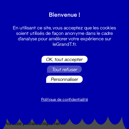
Grand T :
Bienvenue !
S'inscrire
En utilisant ce site, vous acceptez que les cookies
soient utilisés de façon anonyme dans le cadre
d'analyse pour améliorer votre expérience sur
leGrandT.fr.
OK, tout accepter
Tout refuser
Personnaliser
Billetterie
02 51 88 25 25
billetterie@leGrandT.fr
Politique de confidentialité
Du lundi au vendredi 14h → 18h
🚨 Accueil physique impossible jusqu'à l'ouverture
Adresse postale uniquement :