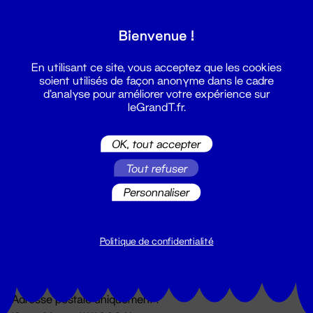
Grand T :
Bienvenue !
S'inscrire
En utilisant ce site, vous acceptez que les cookies
soient utilisés de façon anonyme dans le cadre
d'analyse pour améliorer votre expérience sur
leGrandT.fr.
OK, tout accepter
Tout refuser
Personnaliser
Billetterie
02 51 88 25 25
billetterie@leGrandT.fr
Politique de confidentialité
Du lundi au vendredi 14h → 18h
🚨 Accueil physique impossible jusqu'à l'ouverture
Adresse postale uniquement :