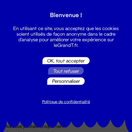
Grand T :
Bienvenue !
S'inscrire
En utilisant ce site, vous acceptez que les cookies
soient utilisés de façon anonyme dans le cadre
d'analyse pour améliorer votre expérience sur
leGrandT.fr.
OK, tout accepter
Tout refuser
Personnaliser
Billetterie
02 51 88 25 25
billetterie@leGrandT.fr
Politique de confidentialité
Du lundi au vendredi 14h → 18h
🚨 Accueil physique impossible jusqu'à l'ouverture
Adresse postale uniquement :