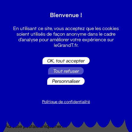
Grand T :
Bienvenue !
S'inscrire
En utilisant ce site, vous acceptez que les cookies
soient utilisés de façon anonyme dans le cadre
d'analyse pour améliorer votre expérience sur
leGrandT.fr.
OK, tout accepter
Tout refuser
Personnaliser
Billetterie
02 51 88 25 25
billetterie@leGrandT.fr
Politique de confidentialité
Du lundi au vendredi 14h → 18h
🚨 Accueil physique impossible jusqu'à l'ouverture
Adresse postale uniquement :