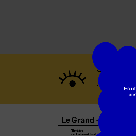
Suivez to
En ut
ano
B
0
b