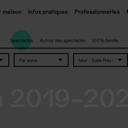
t maison
Infos pratiques
Professionnel·les
Spectacles
Autour des spectacles
100% famille
Par zone
Mixt - Salle Poly 1
n 2019-20