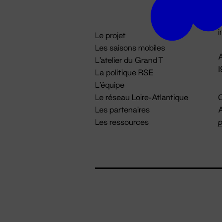
D

i
Le projet
Les saisons mobiles
A
L'atelier du Grand T
La politique RSE
L'équipe
Le réseau Loire-Atlantique
C
Les partenaires
A
Les ressources
p