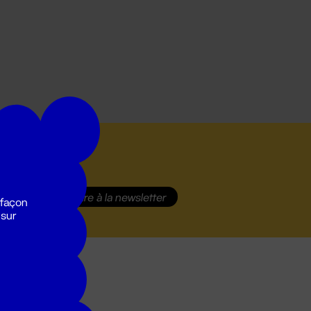
S'inscrire
à la newsletter
 façon
 sur