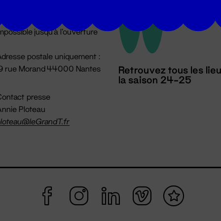
u lundi au vendredi 14h → 18h
 Accueil physique
mpossible jusqu'à l'ouverture
dresse postale uniquement :
19 rue Morand 44000 Nantes
Retrouvez tous les lie
la saison 24-25
ontact presse
nnie Ploteau
loteau@leGrandT.fr