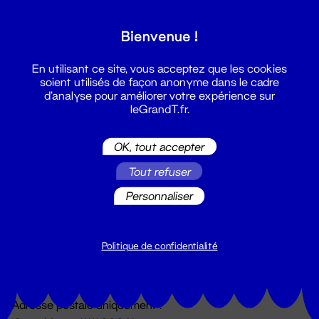
Grand T :
Bienvenue !
S'inscrire
En utilisant ce site, vous acceptez que les cookies
soient utilisés de façon anonyme dans le cadre
d'analyse pour améliorer votre expérience sur
leGrandT.fr.
OK, tout accepter
Tout refuser
Personnaliser
Billetterie
02 51 88 25 25
billetterie@leGrandT.fr
Politique de confidentialité
Du lundi au vendredi 14h → 18h
🚨 Accueil physique impossible jusqu'à l'ouverture
Adresse postale uniquement :