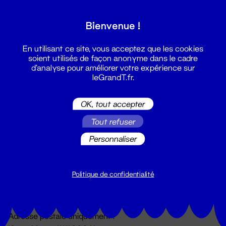
Grand T :
Bienvenue !
S'inscrire
En utilisant ce site, vous acceptez que les cookies
soient utilisés de façon anonyme dans le cadre
d'analyse pour améliorer votre expérience sur
leGrandT.fr.
OK, tout accepter
Tout refuser
Personnaliser
Billetterie
02 51 88 25 25
billetterie@leGrandT.fr
Politique de confidentialité
Du lundi au vendredi 14h → 18h
🚨 Accueil physique impossible jusqu'à l'ouverture
Adresse postale uniquement :