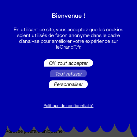
Grand T :
Bienvenue !
S'inscrire
En utilisant ce site, vous acceptez que les cookies
soient utilisés de façon anonyme dans le cadre
d'analyse pour améliorer votre expérience sur
leGrandT.fr.
OK, tout accepter
Tout refuser
Personnaliser
Billetterie
02 51 88 25 25
billetterie@leGrandT.fr
Politique de confidentialité
Du lundi au vendredi 14h → 18h
🚨 Accueil physique impossible jusqu'à l'ouverture
Adresse postale uniquement :