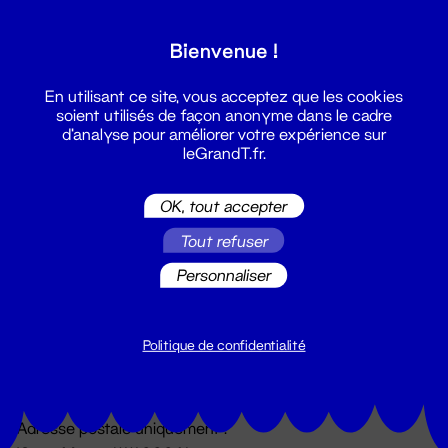
Grand T :
Bienvenue !
S'inscrire
En utilisant ce site, vous acceptez que les cookies
soient utilisés de façon anonyme dans le cadre
d'analyse pour améliorer votre expérience sur
leGrandT.fr.
OK, tout accepter
Tout refuser
Personnaliser
Billetterie
02 51 88 25 25
billetterie@leGrandT.fr
Politique de confidentialité
Du lundi au vendredi 14h → 18h
🚨 Accueil physique impossible jusqu'à l'ouverture
Adresse postale uniquement :