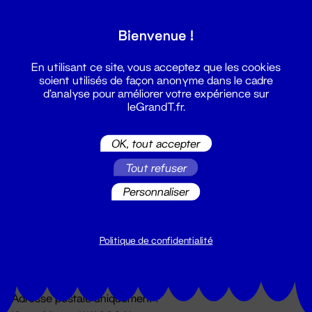
Grand T :
Bienvenue !
S'inscrire
En utilisant ce site, vous acceptez que les cookies
soient utilisés de façon anonyme dans le cadre
d'analyse pour améliorer votre expérience sur
leGrandT.fr.
OK, tout accepter
Tout refuser
Personnaliser
Billetterie
02 51 88 25 25
billetterie@leGrandT.fr
Politique de confidentialité
Du lundi au vendredi 14h → 18h
🚨 Accueil physique impossible jusqu'à l'ouverture
Adresse postale uniquement :