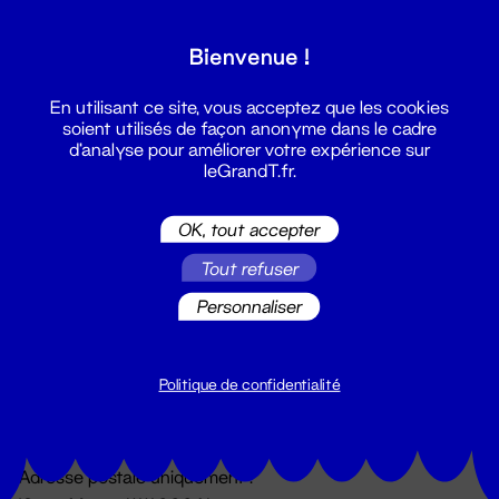
Grand T :
Bienvenue !
S'inscrire
En utilisant ce site, vous acceptez que les cookies
soient utilisés de façon anonyme dans le cadre
d'analyse pour améliorer votre expérience sur
leGrandT.fr.
OK, tout accepter
Tout refuser
Personnaliser
Billetterie
02 51 88 25 25
billetterie@leGrandT.fr
Politique de confidentialité
Du lundi au vendredi 14h → 18h
🚨 Accueil physique impossible jusqu'à l'ouverture
Adresse postale uniquement :