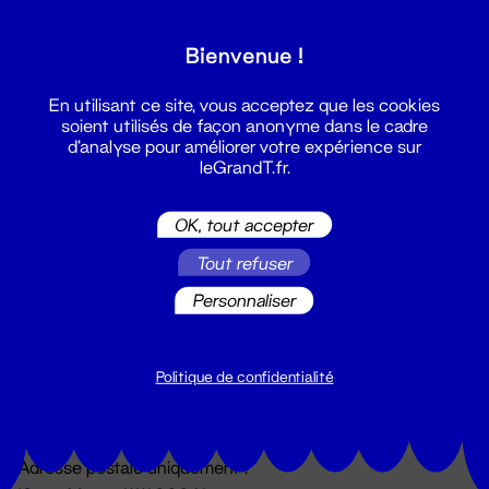
Grand T :
Bienvenue !
S'inscrire
En utilisant ce site, vous acceptez que les cookies
soient utilisés de façon anonyme dans le cadre
d'analyse pour améliorer votre expérience sur
leGrandT.fr.
OK, tout accepter
Tout refuser
Personnaliser
Billetterie
02 51 88 25 25
billetterie@leGrandT.fr
Politique de confidentialité
Du lundi au vendredi 14h → 18h
🚨 Accueil physique impossible jusqu'à l'ouverture
Adresse postale uniquement :