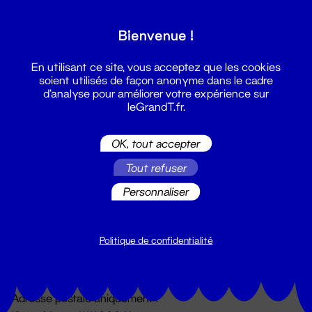
Grand T :
Bienvenue !
S'inscrire
En utilisant ce site, vous acceptez que les cookies
soient utilisés de façon anonyme dans le cadre
d'analyse pour améliorer votre expérience sur
leGrandT.fr.
OK, tout accepter
Tout refuser
Personnaliser
Billetterie
02 51 88 25 25
billetterie@leGrandT.fr
Politique de confidentialité
Du lundi au vendredi 14h → 18h
🚨 Accueil physique impossible jusqu'à l'ouverture
Adresse postale uniquement :