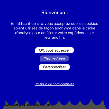
Grand T :
Bienvenue !
S'inscrire
En utilisant ce site, vous acceptez que les cookies
soient utilisés de façon anonyme dans le cadre
d'analyse pour améliorer votre expérience sur
leGrandT.fr.
OK, tout accepter
Tout refuser
Personnaliser
Billetterie
02 51 88 25 25
billetterie@leGrandT.fr
Politique de confidentialité
Du lundi au vendredi 14h → 18h
🚨 Accueil physique impossible jusqu'à l'ouverture
Adresse postale uniquement :