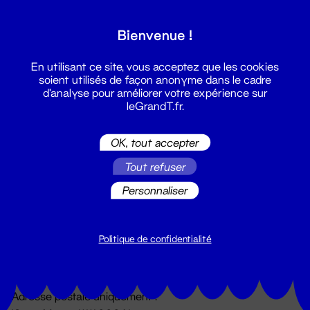
Grand T :
Bienvenue !
S'inscrire
En utilisant ce site, vous acceptez que les cookies
soient utilisés de façon anonyme dans le cadre
d'analyse pour améliorer votre expérience sur
leGrandT.fr.
OK, tout accepter
Tout refuser
Personnaliser
Billetterie
02 51 88 25 25
billetterie@leGrandT.fr
Politique de confidentialité
Du lundi au vendredi 14h → 18h
🚨 Accueil physique impossible jusqu'à l'ouverture
Adresse postale uniquement :