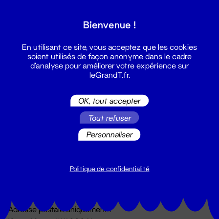
Grand T :
Bienvenue !
S'inscrire
En utilisant ce site, vous acceptez que les cookies
soient utilisés de façon anonyme dans le cadre
d'analyse pour améliorer votre expérience sur
leGrandT.fr.
OK, tout accepter
Tout refuser
Personnaliser
Billetterie
02 51 88 25 25
billetterie@leGrandT.fr
Politique de confidentialité
Du lundi au vendredi 14h → 18h
🚨 Accueil physique impossible jusqu'à l'ouverture
Adresse postale uniquement :