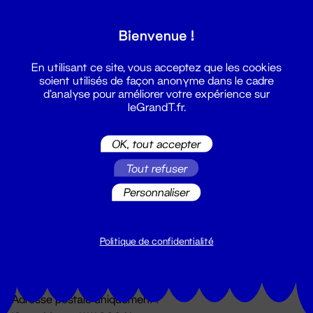
Grand T :
Bienvenue !
S'inscrire
En utilisant ce site, vous acceptez que les cookies
soient utilisés de façon anonyme dans le cadre
d'analyse pour améliorer votre expérience sur
leGrandT.fr.
OK, tout accepter
Tout refuser
Personnaliser
Billetterie
02 51 88 25 25
billetterie@leGrandT.fr
Politique de confidentialité
Du lundi au vendredi 14h → 18h
🚨 Accueil physique impossible jusqu'à l'ouverture
Adresse postale uniquement :