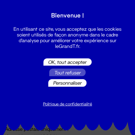
Grand T :
Bienvenue !
S'inscrire
En utilisant ce site, vous acceptez que les cookies
soient utilisés de façon anonyme dans le cadre
d'analyse pour améliorer votre expérience sur
leGrandT.fr.
OK, tout accepter
Tout refuser
Personnaliser
Billetterie
02 51 88 25 25
billetterie@leGrandT.fr
Politique de confidentialité
Du lundi au vendredi 14h → 18h
🚨 Accueil physique impossible jusqu'à l'ouverture
Adresse postale uniquement :