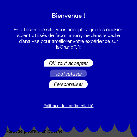
Grand T :
Bienvenue !
S'inscrire
En utilisant ce site, vous acceptez que les cookies
soient utilisés de façon anonyme dans le cadre
d'analyse pour améliorer votre expérience sur
leGrandT.fr.
OK, tout accepter
Tout refuser
Personnaliser
Billetterie
02 51 88 25 25
billetterie@leGrandT.fr
Politique de confidentialité
Du lundi au vendredi 14h → 18h
🚨 Accueil physique impossible jusqu'à l'ouverture
Adresse postale uniquement :