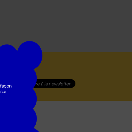
S'inscrire
à la newsletter
 façon
 sur