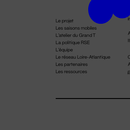
D

i
Le projet
Les saisons mobiles
A
L'atelier du Grand T
La politique RSE
L'équipe
Le réseau Loire-Atlantique
C
Les partenaires
A
Les ressources
p