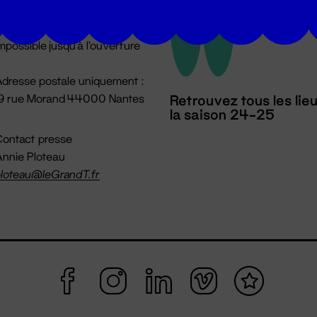
u lundi au vendredi 14h → 18h
 Accueil physique
mpossible jusqu'à l'ouverture
dresse postale uniquement :
19 rue Morand 44000 Nantes
Retrouvez tous les lie
la saison 24-25
ontact presse
nnie Ploteau
loteau@leGrandT.fr