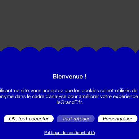
utes les actualités du Grand T :
Bienvenue !
ilisant ce site, vous acceptez que les cookies soient utilisés de
nyme dans le cadre d'analyse pour améliorer votre expérience
leGrandT.fr.
OK, tout accepter
Tout refuser
Personnaliser
illetterie
2 51 88 25 25
Politique de confidentialité
illetterie@leGrandT.fr