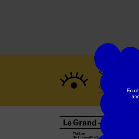
Suivez to
En ut
ano
B
0
b