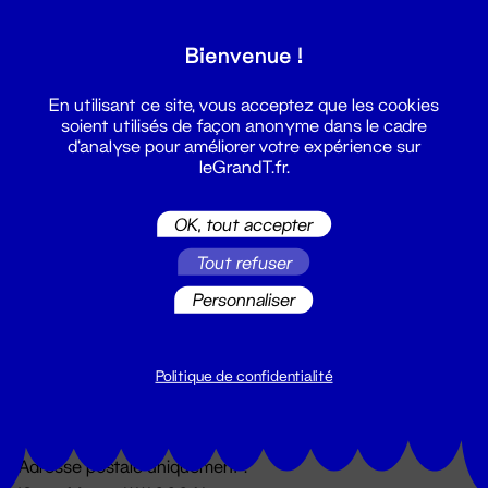
Grand T :
Bienvenue !
S'inscrire
En utilisant ce site, vous acceptez que les cookies
soient utilisés de façon anonyme dans le cadre
d'analyse pour améliorer votre expérience sur
leGrandT.fr.
OK, tout accepter
Tout refuser
Personnaliser
Billetterie
02 51 88 25 25
billetterie@leGrandT.fr
Politique de confidentialité
Du lundi au vendredi 14h → 18h
🚨 Accueil physique impossible jusqu'à l'ouverture
Adresse postale uniquement :