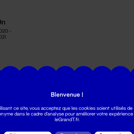
On
2020 -
021
Bienvenue !
utes les actualités du Grand T :
ilisant ce site, vous acceptez que les cookies soient utilisés de
nyme dans le cadre d'analyse pour améliorer votre expérience
leGrandT.fr.