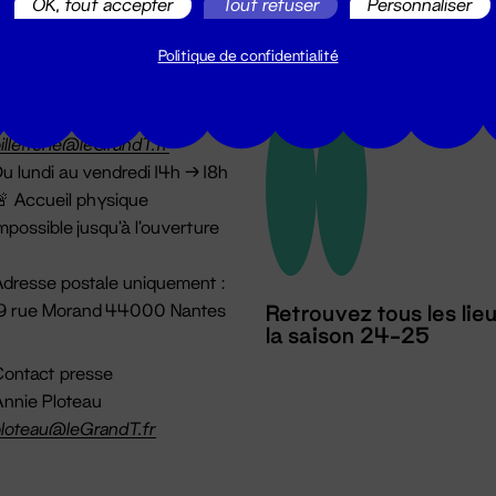
OK, tout accepter
Tout refuser
Personnaliser
Politique de confidentialité
illetterie
2 51 88 25 25
illetterie@leGrandT.fr
u lundi au vendredi 14h → 18h
 Accueil physique
mpossible jusqu'à l'ouverture
dresse postale uniquement :
19 rue Morand 44000 Nantes
Retrouvez tous les lie
la saison 24-25
ontact presse
nnie Ploteau
loteau@leGrandT.fr