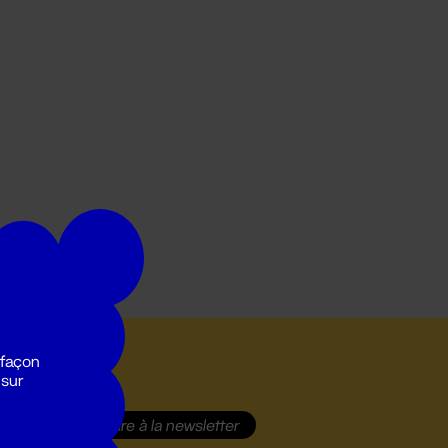
 façon
 sur
S'inscrire
à la newsletter