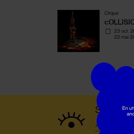
Cirque
cOLLiSi
23 oct. 
22 mai 2
Suivez to
En ut
ano