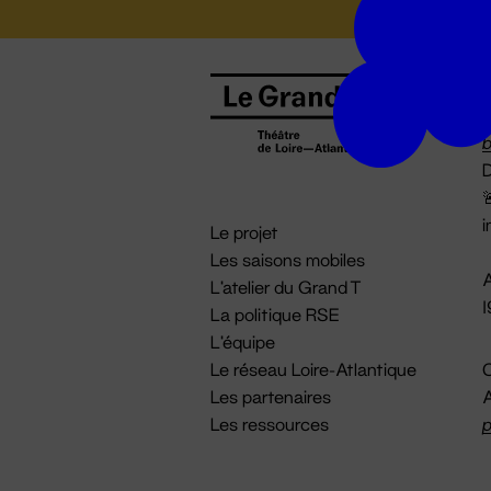
B
0
b
D

i
Le projet
Les saisons mobiles
A
L'atelier du Grand T
La politique RSE
L'équipe
Le réseau Loire-Atlantique
C
Les partenaires
A
Les ressources
p