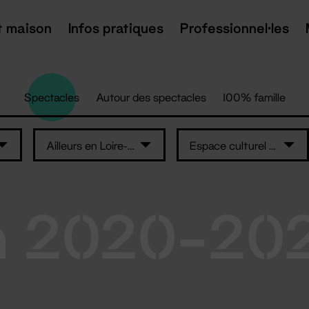
t maison
Infos pratiques
Professionnel·les
Spectacles
Autour des spectacles
100% famille
Ailleurs en Loire-Atlantique
Espace culturel Le Préambule
n 2020-20