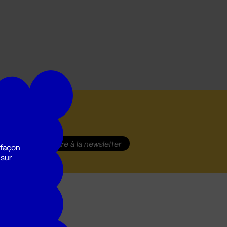
S'inscrire
à la newsletter
 façon
 sur