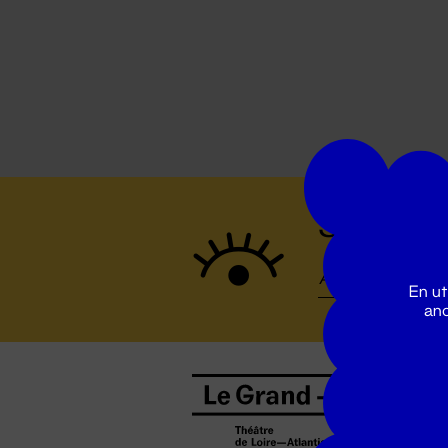
Suivez to
En ut
ano
B
0
b