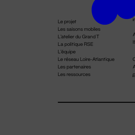
D

i
Le projet
Les saisons mobiles
A
L'atelier du Grand T
La politique RSE
L'équipe
Le réseau Loire-Atlantique
C
Les partenaires
A
Les ressources
p