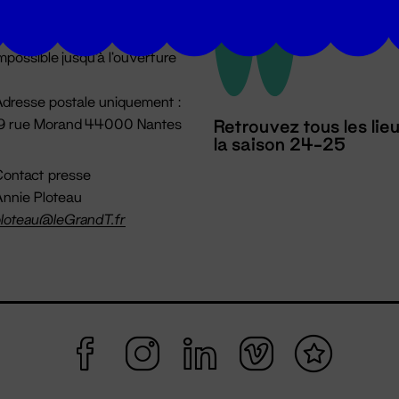
u lundi au vendredi 14h → 18h
 Accueil physique
mpossible jusqu'à l'ouverture
dresse postale uniquement :
19 rue Morand 44000 Nantes
Retrouvez tous les lie
la saison 24-25
ontact presse
nnie Ploteau
loteau@leGrandT.fr