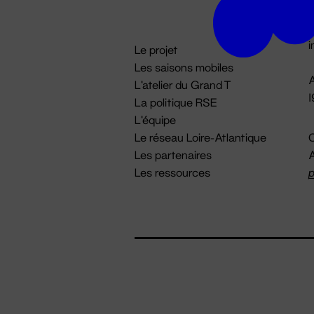
D

i
Le projet
Les saisons mobiles
A
L'atelier du Grand T
La politique RSE
L'équipe
Le réseau Loire-Atlantique
C
Les partenaires
A
Les ressources
p