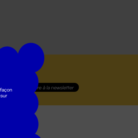
S'inscrire
à la newsletter
 façon
 sur