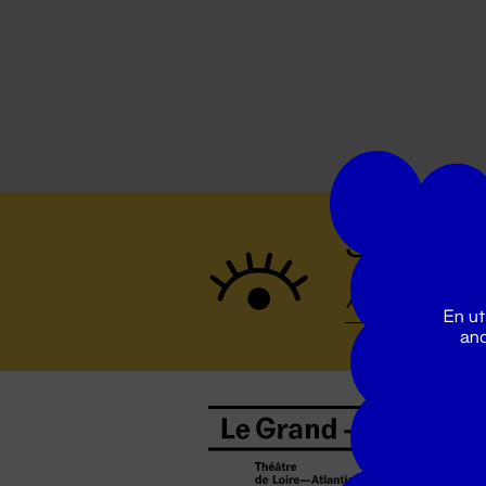
Suivez to
En ut
ano
B
0
b