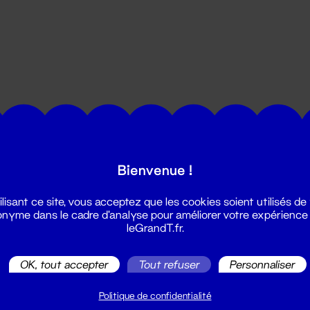
utes les actualités du Grand T :
Bienvenue !
ilisant ce site, vous acceptez que les cookies soient utilisés de
nyme dans le cadre d'analyse pour améliorer votre expérience
leGrandT.fr.
OK, tout accepter
Tout refuser
Personnaliser
illetterie
2 51 88 25 25
Politique de confidentialité
illetterie@leGrandT.fr