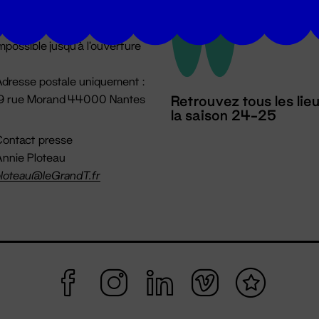
u lundi au vendredi 14h → 18h
 Accueil physique
mpossible jusqu'à l'ouverture
dresse postale uniquement :
19 rue Morand 44000 Nantes
Retrouvez tous les lie
la saison 24-25
ontact presse
nnie Ploteau
loteau@leGrandT.fr