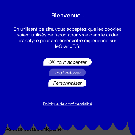
Grand T :
Bienvenue !
S'inscrire
En utilisant ce site, vous acceptez que les cookies
soient utilisés de façon anonyme dans le cadre
d'analyse pour améliorer votre expérience sur
leGrandT.fr.
OK, tout accepter
Tout refuser
Personnaliser
Billetterie
02 51 88 25 25
billetterie@leGrandT.fr
Politique de confidentialité
Du lundi au vendredi 14h → 18h
🚨 Accueil physique impossible jusqu'à l'ouverture
Adresse postale uniquement :