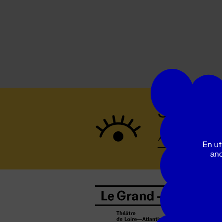
Suivez to
En ut
ano
B
0
b