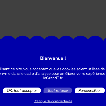
utes les actualités du Grand T :
Bienvenue !
ilisant ce site, vous acceptez que les cookies soient utilisés de
nyme dans le cadre d'analyse pour améliorer votre expérience
leGrandT.fr.
OK, tout accepter
Tout refuser
Personnaliser
illetterie
2 51 88 25 25
Politique de confidentialité
illetterie@leGrandT.fr