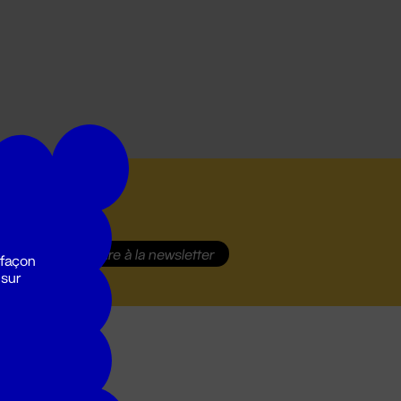
S'inscrire
à la newsletter
 façon
 sur