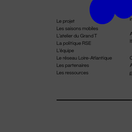
D

i
Le projet
Les saisons mobiles
A
L'atelier du Grand T
La politique RSE
L'équipe
Le réseau Loire-Atlantique
C
Les partenaires
A
Les ressources
p