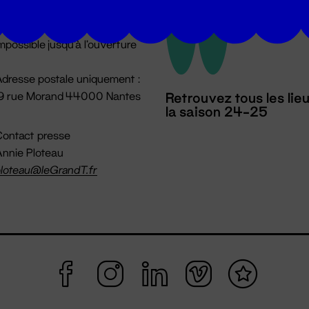
u lundi au vendredi 14h → 18h
 Accueil physique
mpossible jusqu'à l'ouverture
dresse postale uniquement :
19 rue Morand 44000 Nantes
Retrouvez tous les lie
la saison 24-25
ontact presse
nnie Ploteau
loteau@leGrandT.fr