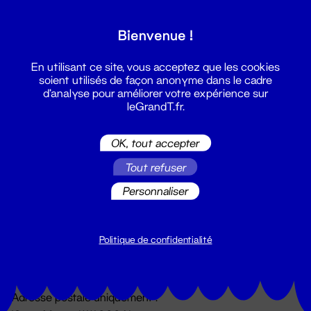
Grand T :
Bienvenue !
S'inscrire
En utilisant ce site, vous acceptez que les cookies
soient utilisés de façon anonyme dans le cadre
d'analyse pour améliorer votre expérience sur
leGrandT.fr.
OK, tout accepter
Tout refuser
Personnaliser
Billetterie
02 51 88 25 25
billetterie@leGrandT.fr
Politique de confidentialité
Du lundi au vendredi 14h → 18h
🚨 Accueil physique impossible jusqu'à l'ouverture
Adresse postale uniquement :