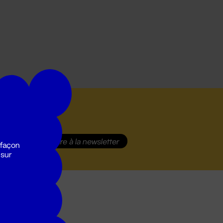
S'inscrire
à la newsletter
 façon
 sur