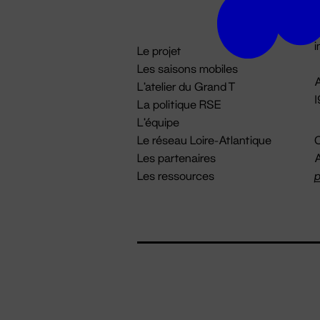
D

i
Le projet
Les saisons mobiles
A
L'atelier du Grand T
La politique RSE
L'équipe
Le réseau Loire-Atlantique
C
Les partenaires
A
Les ressources
p