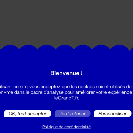
utes les actualités du Grand T :
Bienvenue !
ilisant ce site, vous acceptez que les cookies soient utilisés de
nyme dans le cadre d'analyse pour améliorer votre expérience
leGrandT.fr.
OK, tout accepter
Tout refuser
Personnaliser
illetterie
2 51 88 25 25
Politique de confidentialité
illetterie@leGrandT.fr