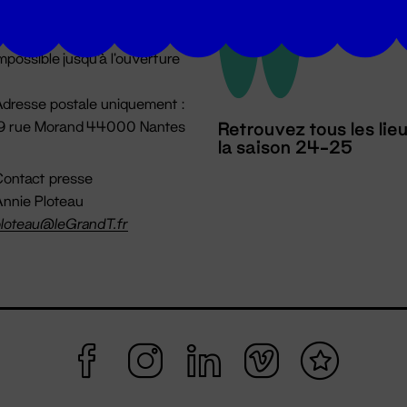
u lundi au vendredi 14h → 18h
 Accueil physique
mpossible jusqu'à l'ouverture
dresse postale uniquement :
19 rue Morand 44000 Nantes
Retrouvez tous les lie
la saison 24-25
ontact presse
nnie Ploteau
loteau@leGrandT.fr