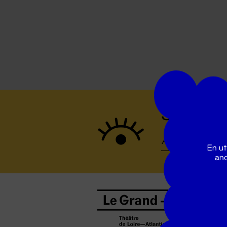
Suivez to
En ut
ano
B
0
b