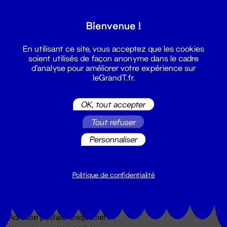
Grand T :
Bienvenue !
S'inscrire
En utilisant ce site, vous acceptez que les cookies
soient utilisés de façon anonyme dans le cadre
d'analyse pour améliorer votre expérience sur
leGrandT.fr.
OK, tout accepter
Tout refuser
Personnaliser
Billetterie
02 51 88 25 25
billetterie@leGrandT.fr
Politique de confidentialité
Du lundi au vendredi 14h → 18h
🚨 Accueil physique impossible jusqu'à l'ouverture
Adresse postale uniquement :