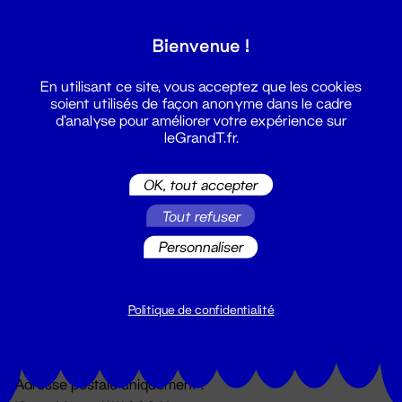
Grand T :
Bienvenue !
S'inscrire
En utilisant ce site, vous acceptez que les cookies
soient utilisés de façon anonyme dans le cadre
d'analyse pour améliorer votre expérience sur
leGrandT.fr.
OK, tout accepter
Tout refuser
Personnaliser
Billetterie
02 51 88 25 25
billetterie@leGrandT.fr
Politique de confidentialité
Du lundi au vendredi 14h → 18h
🚨 Accueil physique impossible jusqu'à l'ouverture
Adresse postale uniquement :