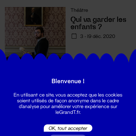
Théâtre
Qui va garder les
enfants ?
3 - 19 déc. 2020
Bienvenue !
En utilisant ce site, vous acceptez que les cookies
soient utilisés de façon anonyme dans le cadre
d'analyse pour améliorer votre expérience sur
leGrandT.fr.
Suivez toutes les actualités du
OK, tout accepter
Grand T :