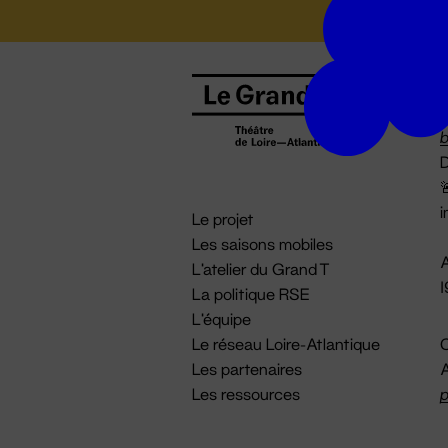
B
0
b
D

i
Le projet
Les saisons mobiles
A
L'atelier du Grand T
La politique RSE
L'équipe
Le réseau Loire-Atlantique
C
Les partenaires
A
Les ressources
p