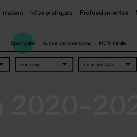
t maison
Infos pratiques
Professionnel·les
Spectacles
Autour des spectacles
100% famille
Par zone
Quai des Arts
n 2020-20