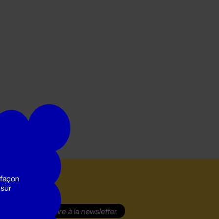
 façon
 sur
S'inscrire
à la newsletter