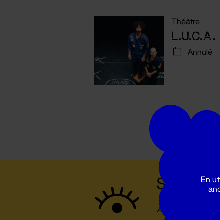
Théâtre
L.U.C.A.
Annulé
Suivez to
En ut
ano