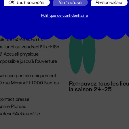
OK, tout accepter
Tout refuser
Personnaliser
Politique de confidentialité
illetterie
2 51 88 25 25
illetterie@leGrandT.fr
u lundi au vendredi 14h → 18h
 Accueil physique
mpossible jusqu'à l'ouverture
dresse postale uniquement :
19 rue Morand 44000 Nantes
Retrouvez tous les lie
la saison 24-25
ontact presse
nnie Ploteau
loteau@leGrandT.fr