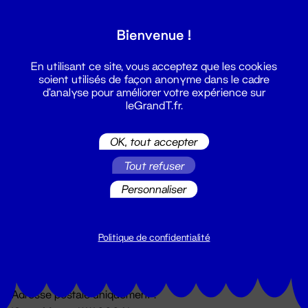
Grand T :
Bienvenue !
S'inscrire
En utilisant ce site, vous acceptez que les cookies
soient utilisés de façon anonyme dans le cadre
d'analyse pour améliorer votre expérience sur
leGrandT.fr.
OK, tout accepter
Tout refuser
Personnaliser
Billetterie
02 51 88 25 25
billetterie@leGrandT.fr
Politique de confidentialité
Du lundi au vendredi 14h → 18h
🚨 Accueil physique impossible jusqu'à l'ouverture
Adresse postale uniquement :