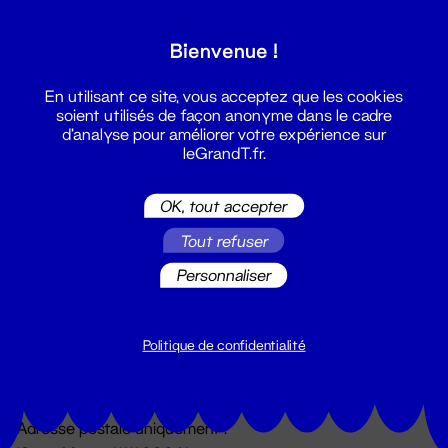
Grand T :
Bienvenue !
S'inscrire
En utilisant ce site, vous acceptez que les cookies
soient utilisés de façon anonyme dans le cadre
d'analyse pour améliorer votre expérience sur
leGrandT.fr.
OK, tout accepter
Tout refuser
Personnaliser
Billetterie
02 51 88 25 25
billetterie@leGrandT.fr
Politique de confidentialité
Du lundi au vendredi 14h → 18h
🚨 Accueil physique impossible jusqu'à l'ouverture
Adresse postale uniquement :