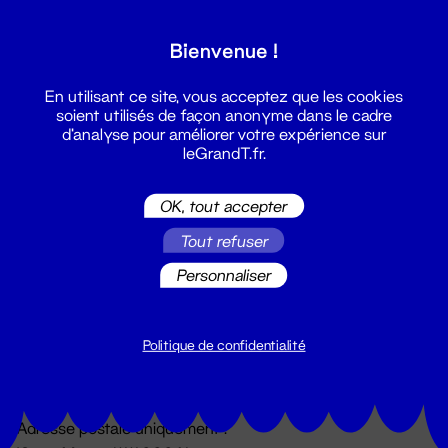
Grand T :
Bienvenue !
S'inscrire
En utilisant ce site, vous acceptez que les cookies
soient utilisés de façon anonyme dans le cadre
d'analyse pour améliorer votre expérience sur
leGrandT.fr.
OK, tout accepter
Tout refuser
Personnaliser
Billetterie
02 51 88 25 25
billetterie@leGrandT.fr
Politique de confidentialité
Du lundi au vendredi 14h → 18h
🚨 Accueil physique impossible jusqu'à l'ouverture
Adresse postale uniquement :