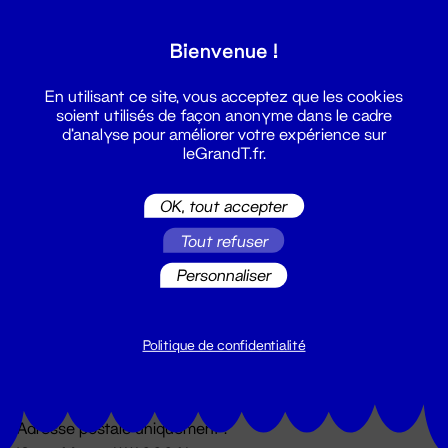
Grand T :
Bienvenue !
S'inscrire
En utilisant ce site, vous acceptez que les cookies
soient utilisés de façon anonyme dans le cadre
d'analyse pour améliorer votre expérience sur
leGrandT.fr.
OK, tout accepter
Tout refuser
Personnaliser
Billetterie
02 51 88 25 25
billetterie@leGrandT.fr
Politique de confidentialité
Du lundi au vendredi 14h → 18h
🚨 Accueil physique impossible jusqu'à l'ouverture
Adresse postale uniquement :