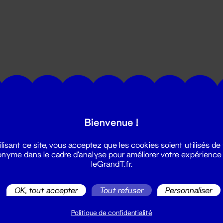
utes les actualités du Grand T :
Bienvenue !
ilisant ce site, vous acceptez que les cookies soient utilisés de
nyme dans le cadre d'analyse pour améliorer votre expérience
leGrandT.fr.
OK, tout accepter
Tout refuser
Personnaliser
illetterie
2 51 88 25 25
Politique de confidentialité
illetterie@leGrandT.fr