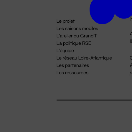
D

i
Le projet
Les saisons mobiles
A
L'atelier du Grand T
La politique RSE
L'équipe
Le réseau Loire-Atlantique
C
Les partenaires
A
Les ressources
p