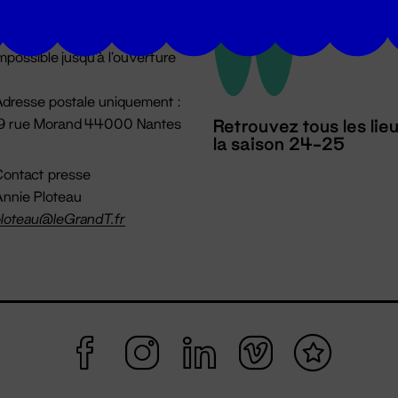
u lundi au vendredi 14h → 18h
 Accueil physique
mpossible jusqu'à l'ouverture
dresse postale uniquement :
19 rue Morand 44000 Nantes
Retrouvez tous les lie
la saison 24-25
ontact presse
nnie Ploteau
loteau@leGrandT.fr