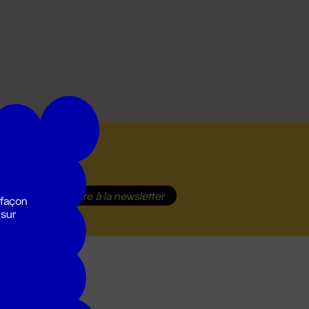
S'inscrire
à la newsletter
 façon
 sur