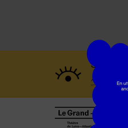
Suivez to
En ut
ano
B
0
b