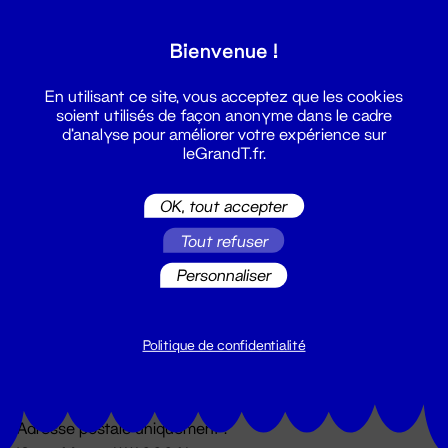
Grand T :
Bienvenue !
S'inscrire
En utilisant ce site, vous acceptez que les cookies
soient utilisés de façon anonyme dans le cadre
d'analyse pour améliorer votre expérience sur
leGrandT.fr.
OK, tout accepter
Tout refuser
Personnaliser
Billetterie
02 51 88 25 25
billetterie@leGrandT.fr
Politique de confidentialité
Du lundi au vendredi 14h → 18h
🚨 Accueil physique impossible jusqu'à l'ouverture
Adresse postale uniquement :