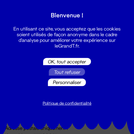
Grand T :
Bienvenue !
S'inscrire
En utilisant ce site, vous acceptez que les cookies
soient utilisés de façon anonyme dans le cadre
d'analyse pour améliorer votre expérience sur
leGrandT.fr.
OK, tout accepter
Tout refuser
Personnaliser
Billetterie
02 51 88 25 25
billetterie@leGrandT.fr
Politique de confidentialité
Du lundi au vendredi 14h → 18h
🚨 Accueil physique impossible jusqu'à l'ouverture
Adresse postale uniquement :