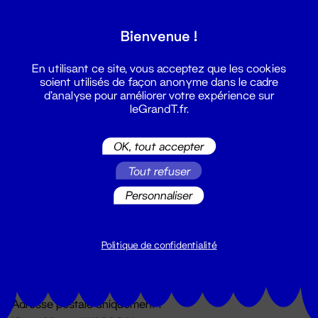
Grand T :
Bienvenue !
S'inscrire
En utilisant ce site, vous acceptez que les cookies
soient utilisés de façon anonyme dans le cadre
d'analyse pour améliorer votre expérience sur
leGrandT.fr.
OK, tout accepter
Tout refuser
Personnaliser
Billetterie
02 51 88 25 25
billetterie@leGrandT.fr
Politique de confidentialité
Du lundi au vendredi 14h → 18h
🚨 Accueil physique impossible jusqu'à l'ouverture
Adresse postale uniquement :