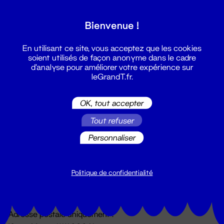
Grand T :
Bienvenue !
S'inscrire
En utilisant ce site, vous acceptez que les cookies
soient utilisés de façon anonyme dans le cadre
d'analyse pour améliorer votre expérience sur
leGrandT.fr.
OK, tout accepter
Tout refuser
Personnaliser
Billetterie
02 51 88 25 25
billetterie@leGrandT.fr
Politique de confidentialité
Du lundi au vendredi 14h → 18h
🚨 Accueil physique impossible jusqu'à l'ouverture
Adresse postale uniquement :